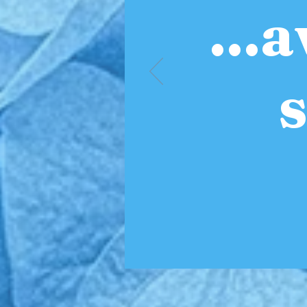
...
s