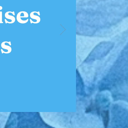
ises
us