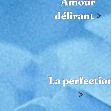
Amour
délirant
>
La perfectio
>