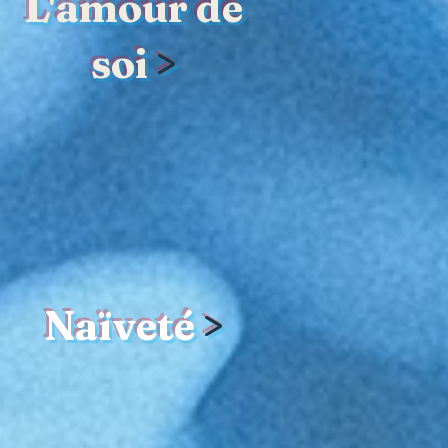
L'amour de
soi
>
Naïveté
>