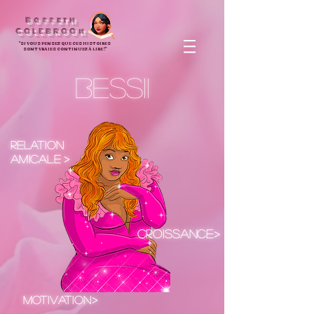
Bobbeth
COLEBROOk
"SI VOUS PENSEZ QUE CES HISTOIRES
SONT VRAIES CONTINUEZ À LIRE !"
BESSII
Relation
amicale
>
Croissance>
Motivation>